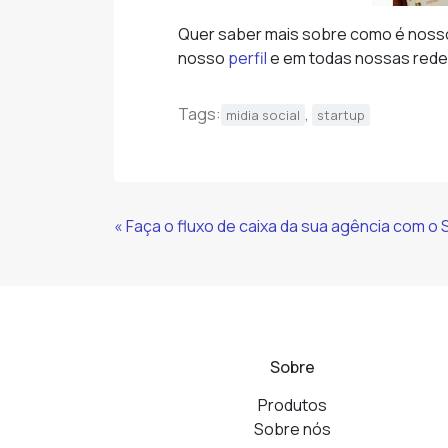
Quer saber mais sobre como é nosso 
nosso
perfil
e em todas nossas redes
Tags:
,
midia social
startup
Continue
« Faça o fluxo de caixa da sua agência com o 
Lendo
Sobre
Produtos
Sobre nós