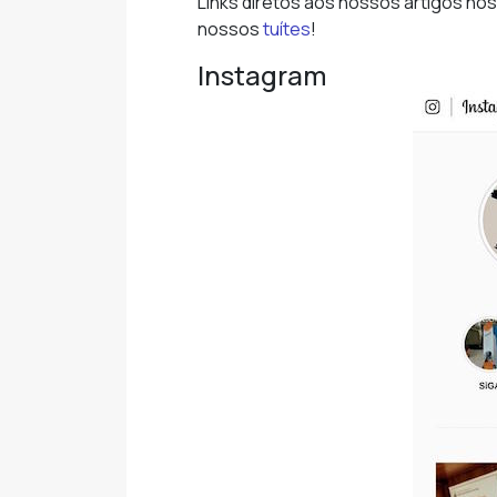
Links diretos aos nossos artigos nos
nossos
tuítes
!
Instagram