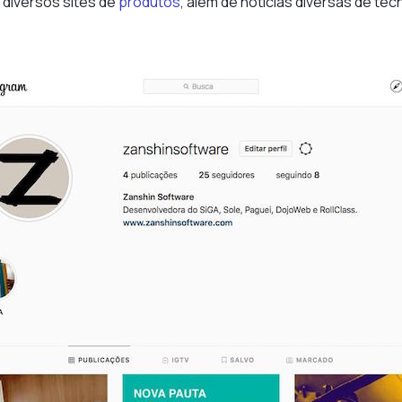
 diversos sites de
produtos
, além de notícias diversas de te