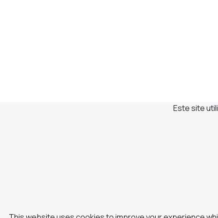
Este site ut
This website uses cookies to improve your experience whil