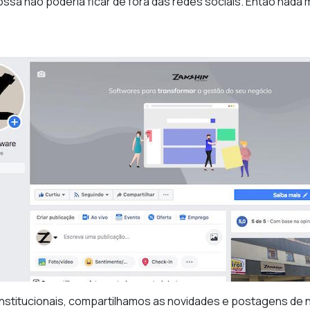
sa não poderia ficar de fora das redes sociais. Então nada
s institucionais, compartilhamos as novidades e postagens d