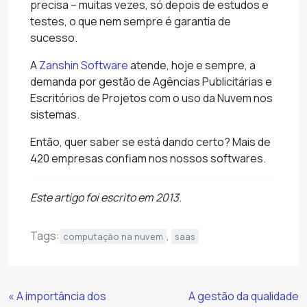
precisa – muitas vezes, só depois de estudos e
testes, o que nem sempre é garantia de
sucesso.
A
Zanshin Software
atende, hoje e sempre, a
demanda por gestão de Agências Publicitárias e
Escritórios de Projetos com o uso da Nuvem nos
sistemas.
Então, quer saber se está dando certo? Mais de
420 empresas confiam nos nossos softwares.
Este artigo foi escrito em 2013.
Tags:
,
computação na nuvem
saas
Continue
« A importância dos
A gestão da qualidade
Lendo