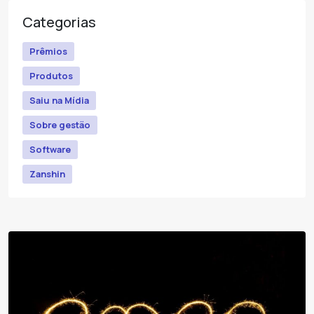
Categorias
Prêmios
Produtos
Saiu na Mídia
Sobre gestão
Software
Zanshin