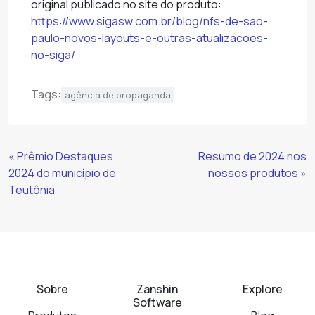
original publicado no site do produto:
https://www.sigasw.com.br/blog/nfs-de-sao-
paulo-novos-layouts-e-outras-atualizacoes-
no-siga/
Tags:
agência de propaganda
Continue
« Prêmio Destaques
Resumo de 2024 nos
Lendo
2024 do município de
nossos produtos »
Teutônia
Sobre
Zanshin
Explore
Software