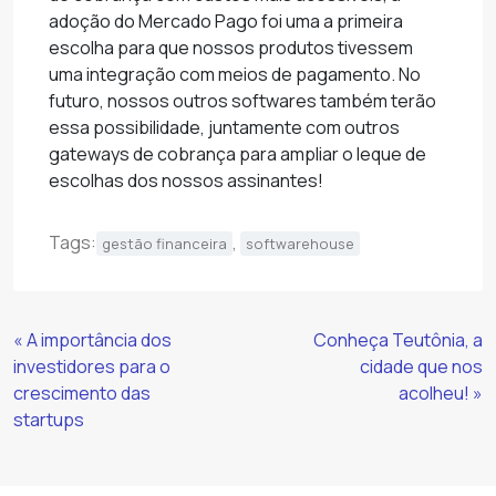
adoção do Mercado Pago foi uma a primeira
escolha para que nossos produtos tivessem
uma integração com meios de pagamento. No
futuro, nossos outros softwares também terão
essa possibilidade, juntamente com outros
gateways de cobrança para ampliar o leque de
escolhas dos nossos assinantes!
Tags:
,
gestão financeira
softwarehouse
Continue
« A importância dos
Conheça Teutônia, a
Lendo
investidores para o
cidade que nos
crescimento das
acolheu! »
startups