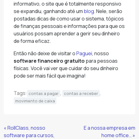
informativo, o site que é totalmente responsivo
se expandiu, ganhando até um
blog
. Nele, serão
postadas dicas de como usar o sistema, tópicos
de finanças pessoais e informações para que os
usuários possam aprender a gerir seu dinheiro
de forma eficaz.
Então não deixe de visitar o
Paguei
, nosso
software financeiro gratuito
para pessoas
físicas. Você vai ver que cuidar do seu dinheiro
pode ser mais fácil que imagina!
Tags:
,
,
contas a pagar
contas a receber
movimento de caixa
Continue
« RollClass, nosso
E a nossa empresa em
Lendo
software para cursos,
home office… »